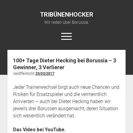
TRIBÜNENHOCKER
Wir reden über Borussia.
open
menu
twitter
youtube
fohlenkanal@gmail.com
100+ Tage Dieter Hecking bei Borussia – 3
Gewinner, 3 Verlierer
Startseite
Veröffentlicht
29/03/2017
YouTube Kanal
Jeder Trainerwechsel birgt auch neue Chancen und
über TRIBÜNENHOCKER
Risiken für Ersatzspieler und die vermeintlich
Arrivierten – auch bei Dieter Hecking haben wir
jeweils drei Borussen ausgemacht, deren Situation
sich wesentlich verändert hat.
Das Video bei YouTube.