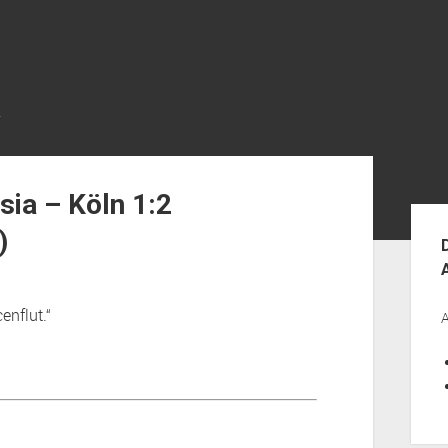
R
ia – Köln 1:2
Seit
)
enflut.“
A