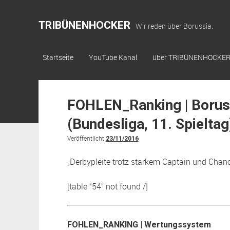
TRIBÜNENHOCKER
Wir reden über Borussia.
Startseite
YouTube Kanal
über TRIBÜNENHOCKE
FOHLEN_Ranking | Boruss
(Bundesliga, 11. Spieltag
Veröffentlicht
23/11/2016
„Derbypleite trotz starkem Captain und Chanc
[table “54” not found /]
FOHLEN_RANKING | Wertungssystem