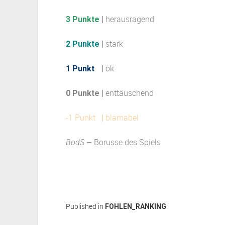
herausragend
3 Punkte
|
stark
2 Punkte
|
ok
1 Punkt
e
|
enttäuschend
0 Punkte |
-1 Punkt
blamabel
|
– Borusse des Spiels
BodS
Published in
FOHLEN_RANKING