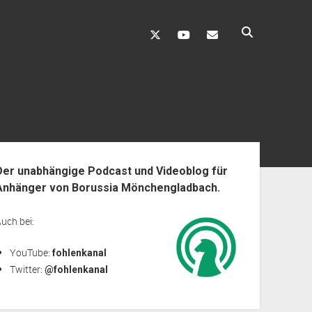
twitter
youtube
fohlenkanal@gmai
enleiste
Der unabhängige Podcast und Videoblog für
Anhänger von Borussia Mönchengladbach.
uch bei:
YouTube:
fohlenkanal
Twitter:
@fohlenkanal