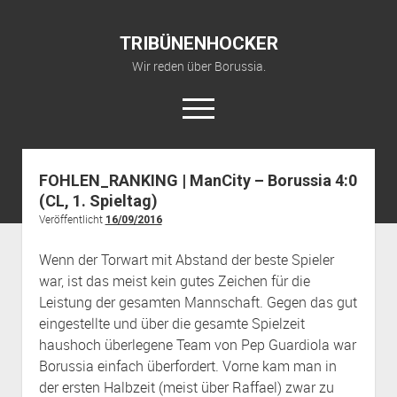
TRIBÜNENHOCKER
Wir reden über Borussia.
open
menu
twitter
youtube
fohlenkanal@gmail.com
FOHLEN_RANKING | ManCity – Borussia 4:0
(CL, 1. Spieltag)
Startseite
Veröffentlicht
16/09/2016
YouTube Kanal
Wenn der Torwart mit Abstand der beste Spieler
über TRIBÜNENHOCKER
war, ist das meist kein gutes Zeichen für die
Leistung der gesamten Mannschaft. Gegen das gut
eingestellte und über die gesamte Spielzeit
haushoch überlegene Team von Pep Guardiola war
Borussia einfach überfordert. Vorne kam man in
der ersten Halbzeit (meist über Raffael) zwar zu