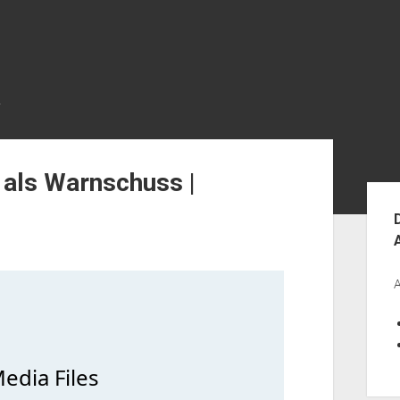
R
 als Warnschuss |
Seit
A