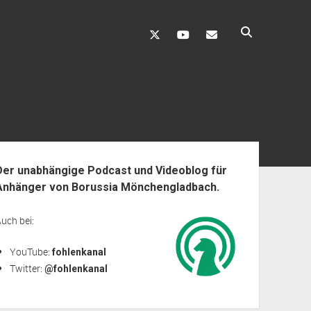
twitter
youtube
fohlenkanal@gmai
enleiste
Der unabhängige Podcast und Videoblog für
Anhänger von Borussia Mönchengladbach.
uch bei:
YouTube:
fohlenkanal
Twitter:
@fohlenkanal