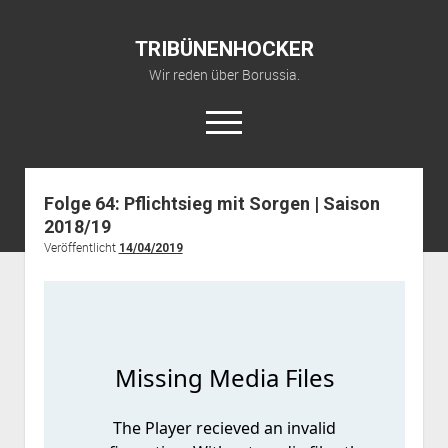
TRIBÜNENHOCKER
Wir reden über Borussia.
open
menu
twitter
youtube
fohlenkanal@gmail.com
Folge 64: Pflichtsieg mit Sorgen | Saison
2018/19
Startseite
Veröffentlicht
14/04/2019
YouTube Kanal
über TRIBÜNENHOCKER