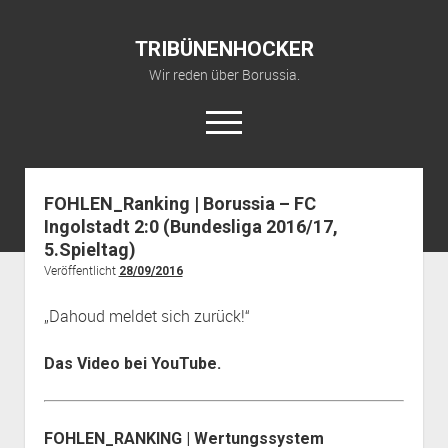
TRIBÜNENHOCKER
Wir reden über Borussia.
open
menu
twitter
youtube
fohlenkanal@gmail.com
FOHLEN_Ranking | Borussia – FC
Ingolstadt 2:0 (Bundesliga 2016/17,
Startseite
5.Spieltag)
YouTube Kanal
Veröffentlicht
28/09/2016
über TRIBÜNENHOCKER
„Dahoud meldet sich zurück!“
Das Video bei YouTube.
FOHLEN_RANKING | Wertungssystem