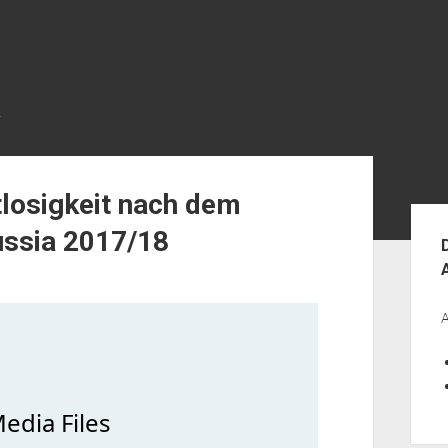
R
losigkeit nach dem
Seit
ussia 2017/18
A