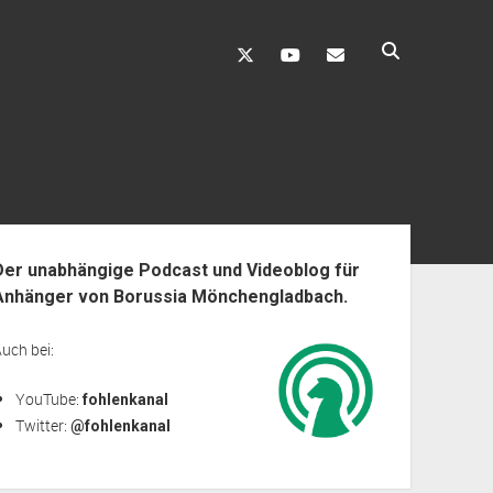
twitter
youtube
fohlenkanal@gmai
enleiste
Der unabhängige Podcast und Videoblog für
Anhänger von Borussia Mönchengladbach.
uch bei:
YouTube:
fohlenkanal
Twitter:
@fohlenkanal