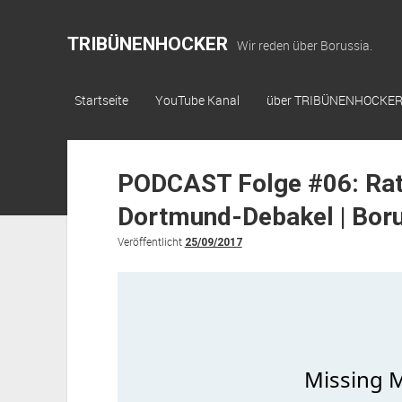
TRIBÜNENHOCKER
Wir reden über Borussia.
Startseite
YouTube Kanal
über TRIBÜNENHOCKE
PODCAST Folge #06: Rat
Dortmund-Debakel | Bor
Veröffentlicht
25/09/2017