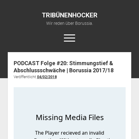
TRIBÜNENHOCKER
Wir reden über Borussia.
open
menu
twitter
youtube
fohlenkanal@gmail.com
PODCAST Folge #20: Stimmungstief &
Abschlussschwäche | Borussia 2017/18
Startseite
Veröffentlicht
04/02/2018
YouTube Kanal
über TRIBÜNENHOCKER