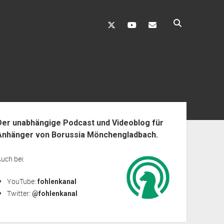
twitter
youtube
fohlenkanal@gmai
enleiste
Der unabhängige Podcast und Videoblog für
Anhänger von Borussia Mönchengladbach.
uch bei:
YouTube:
fohlenkanal
Twitter:
@fohlenkanal